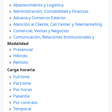
Abastecimiento y Logística
Administración, Contabilidad y Finanzas
Aduana y Comercio Exterior
Atención al Cliente, Call Center y Telemarketing
Comercial, Ventas y Negocios
Comunicación, Relaciones Institucionales y
Públicas
Modalidad
Departamento Técnico
Presencial
Diseño
Híbrido
Educación, Docencia e Investigación
Remoto
Enfermería
Carga horaria
Gastronomía y Turismo
Full-time
Gerencia y Dirección General
Part-time
Ingeniería Civil y Construcción
Por horas
Ingenierías
Pasantía
Legales
Por contrato
Marketing y Publicidad
Temporal