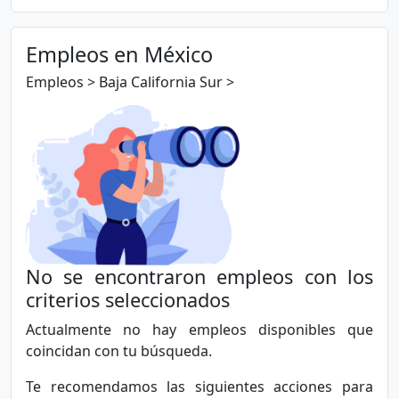
Minería, Petróleo y Gas
Nocturno
Naviero, Maritimo, Portuario
Fin de semana
Empleos en México
Oficios y Otros
Voluntario
Producción y Manufactura
Empleos > Baja California Sur >
Recursos Humanos y Capacitación
Salud, Medicina y Farmacia
Secretarias y Recepción
Seguros
Sociología y Trabajo Social
Técnologia, Sistemas y Comunicaciones
No se encontraron empleos con los
criterios seleccionados
Actualmente no hay empleos disponibles que
coincidan con tu búsqueda.
Te recomendamos las siguientes acciones para