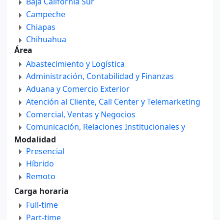
Baja California Sur
Campeche
Chiapas
Chihuahua
Área
Ciudad De México
Abastecimiento y Logística
Coahuila De Zaragoza
Administración, Contabilidad y Finanzas
Colima
Aduana y Comercio Exterior
Durango
Atención al Cliente, Call Center y Telemarketing
Guanajuato
Comercial, Ventas y Negocios
Guerrero
Comunicación, Relaciones Institucionales y
Hidalgo
Públicas
Modalidad
Jalisco
Departamento Técnico
Presencial
México
Diseño
Híbrido
Michoacán De Ocampo
Educación, Docencia e Investigación
Remoto
Morelos
Enfermería
Carga horaria
Nayarit
Gastronomía y Turismo
Nuevo León
Full-time
Gerencia y Dirección General
Oaxaca
Part-time